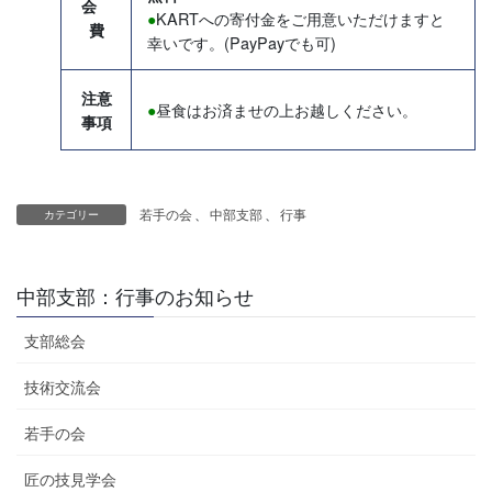
会
KARTへの寄付金をご用意いただけますと
●
費
幸いです。(PayPayでも可)
注意
昼食はお済ませの上お越しください
。
●
事項
若手の会
、
中部支部
、
行事
カテゴリー
中部支部：行事のお知らせ
支部総会
技術交流会
若手の会
匠の技見学会